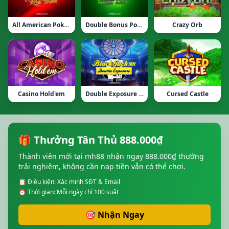
All American Poker 100 Hand
Double Bonus Poker 10 Hand
Crazy Orb
Casino Hold'em
Double Exposure Blackjack
Cursed Castle
🎁 Thưởng Tân Thủ 888.000₫
Thành viên mới tại mh88 nhận ngay 888.000₫ thưởng
trải nghiệm, không cần nạp tiền vẫn có thể chơi.
📋 Điều kiện: Xác minh SĐT & Email
⏰ Thời gian: Mỗi ngày chỉ 100 suất
🎯 Nhận Ngay