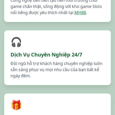
Công nghệ tiên tiến tạo nên môi trường chơi
game chân thật, sống động với kho game Slots
nổi tiếng được yêu thích nhất tại
MH88
.
🎧
Dịch Vụ Chuyên Nghiệp 24/7
Đội ngũ hỗ trợ khách hàng chuyên nghiệp luôn
sẵn sàng phục vụ mọi nhu cầu của bạn bất kể
ngày đêm.
🎁