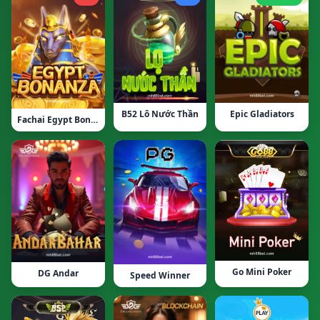
B52 Lô Nước Thần
Epic Gladiators
Fachai Egypt Bonanza
Go Mini Poker
DG Andar
Speed Winner