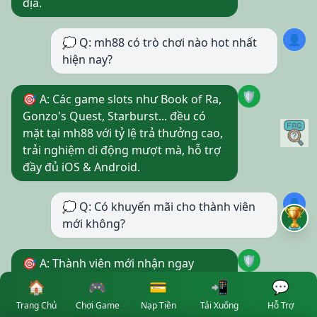
địa.
👤
💭 Q: mh88 có trò chơi nào hot nhất
hiện nay?
🛡️
🎯 A: Các game slots như Book of Ra,
Gonzo's Quest, Starburst... đều có
mặt tại mh88 với tỷ lệ trả thưởng cao,
trải nghiệm di động mượt mà, hỗ trợ
đầy đủ iOS & Android.
👤
💭 Q: Có khuyến mãi cho thành viên
mới không?
🛡️
🎯 A: Thành viên mới nhận ngay
88.000₫ tiền thưởng trải nghiệm khi
🏠
🎮
💳
📲
💬
đăng ký, cùng ưu đãi nạp đầu tiên lên
Trang Chủ
Chơi Game
Nạp Tiền
Tải Xuống
Hỗ Trợ
đến 100%, tối đa 500.000₫. Đặc biệt