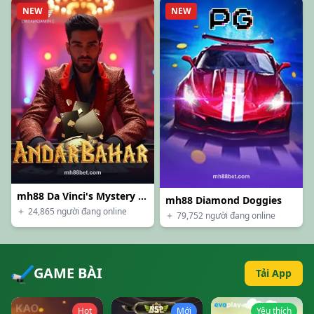
NEW
NEW
mh88 Da Vinci's Mystery Super Lines
mh88 Diamond Doggies
24,865 người đang online
79,752 người đang online
GAME BÀI
Tải App
Hot
Mới
Yêu thích