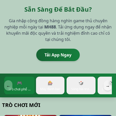
Sẵn Sàng Để Bắt Đầu?
Gia nhập cộng đồng hàng nghìn game thủ chuyên
nghiệp mỗi ngày tại
MH88
. Tải ứng dụng ngay để nhận
khuyến mãi độc quyền và trải nghiệm đỉnh cao chỉ có
tại chúng tôi.
Tải App Ngay
🎮
🎰
🎲
⚽
←
→
Máy đánh bạc
Sòng bài trực tiếp
Cược thể 
Trò chơi phổ biến
TRÒ CHƠI MỚI