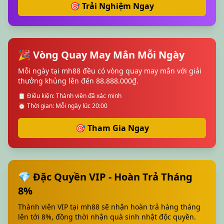
🎯 Trải Nghiệm Ngay
🎉 Vòng Quay May Mắn Mỗi Ngày
Mỗi ngày tại mh88 đều có vòng quay may mắn với giải
thưởng khủng lên đến 88.888.000₫.
📋 Điều kiện: Thành viên đã xác minh
⏰ Thời gian: Mỗi ngày lúc 20:00
🎯 Tham Gia Ngay
💎 Đặc Quyền VIP - Hoàn Trả Tháng
8%
Thành viên VIP tại mh88 sẽ nhận hoàn trả hàng tháng
lên tới 8%, đồng thời nhận quà sinh nhật độc quyền.