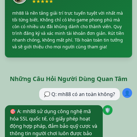
★
★
★
★
★
mh88 là nền tảng giải trí trực tuyến tuyệt vời nhất mà
tôi từng biết. Không chỉ có kho game phong phú mà
còn có nhiều ưu đãi khủng dành cho thành viên. Quy
trình đăng ký và xác minh tài khoản đơn giản. Rút tiền
nhanh chóng, không mất phí. Tôi hoàn toàn tin tưởng
và sẽ giới thiệu cho mọi người cùng tham gia!
Những Câu Hỏi Người Dùng Quan Tâm
👤
💭 Q: mh88 có an toàn không?
🛡️
🎯 A: mh88 sử dụng công nghệ mã
hóa SSL quốc tế, có giấy phép hoạt
động hợp pháp, đảm bảo quỹ cược và
thông tin người chơi luôn được bảo