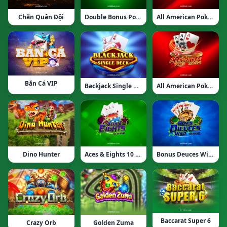
Chắn Quân Đội
Double Bonus Poker 10 Hand
All American Poker 50 Hand
Bắn Cá VIP
Backjack Single Deck
All American Poker 100 Hand
Dino Hunter
Aces & Eights 10 Hand
Bonus Deuces Wild 10 Hand
Baccarat Super 6
Crazy Orb
Golden Zuma