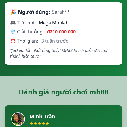
🎉 Người dùng:
Sarah***
🎮 Trò chơi:
Mega Moolah
💎 Giải thưởng:
₫210.000.000
⏰ Thời gian:
3 tuần trước
“Jackpot lớn nhất từng thấy! MH88 là nơi biến ước mơ
thành hiện thực.”
Đánh giá người chơi mh88
Minh Trần
★
★
★
★
★